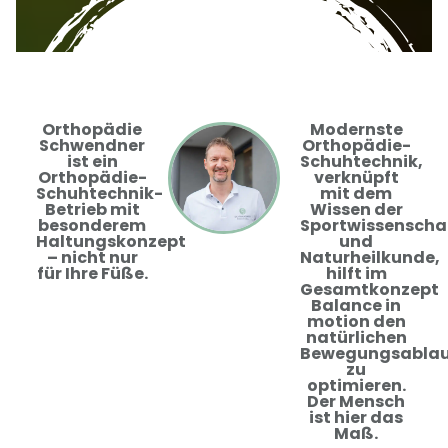
Orthopädie
Modernste
Schwendner
Orthopädie-
ist ein
Schuhtechnik,
Orthopädie-
verknüpft
Schuhtechnik-
mit dem
Betrieb mit
Wissen der
besonderem
Sportwissenscha
Haltungskonzept
und
– nicht nur
Naturheilkunde,
für Ihre Füße.
hilft im
Gesamtkonzept
Balance in
motion
den
natürlichen
Bewegungsablau
zu
optimieren.
Der Mensch
ist hier das
Maß.